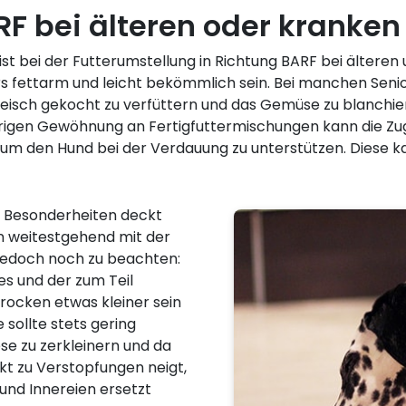
RF bei älteren oder kranke
st bei der Futterumstellung in Richtung BARF bei älteren
rs fettarm und leicht bekömmlich sein. Bei manchen Seni
 Fleisch gekocht zu verfüttern und das Gemüse zu blanchie
rigen Gewöhnung an Fertigfuttermischungen kann die Z
 um den Hund bei der Verdauung zu unterstützen. Diese ka
 Besonderheiten deckt
en weitestgehend mit der
 jedoch noch zu beachten:
es und der zum Teil
rocken etwas kleiner sein
sollte stets gering
ese zu zerkleinern und da
kt zu Verstopfungen neigt,
 und Innereien ersetzt