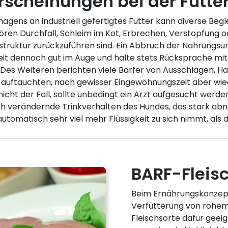
rscheinungen bei der Futte
ens an industriell gefertigtes Futter kann diverse Begl
ren Durchfall, Schleim im Kot, Erbrechen, Verstopfung o
truktur zurückzuführen sind. Ein Abbruch der Nahrungsum
Zeit dennoch gut im Auge und halte stets Rücksprache mit
 Des Weiteren berichten viele Barfer von Ausschlägen, Haa
n auftauchten, nach gewisser Eingewöhnungszeit aber wie
cht der Fall, sollte unbedingt ein Arzt aufgesucht werde
ich verändernde Trinkverhalten des Hundes, das stark abn
tomatisch sehr viel mehr Flüssigkeit zu sich nimmt, als die
BARF-Fleis
Beim Ernährungskonzept
Verfütterung von rohem, 
Fleischsorte dafür geeig