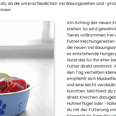
n ab, da die unterschiedlichen Verdauungszeiten und -p
önnen.
Am Anfang der neuen Er
stehen. So wird gewährl
Tieres vollkommen frei
Futtermischungsresten is
die neuen Verdauungsan
so entstehende Hungerg
Hund das für ihn eher 
Futter direkt annimmt. A
den Tag verteilten klein
empfiehlt sich Muskelfl
und eine leicht verdaul
Karotten. Möchtest du z
direkt Knochen dazugeb
Hühnerflügel oder -häls
du mit der Fütterung vo
Knorpeln im Zuge der U