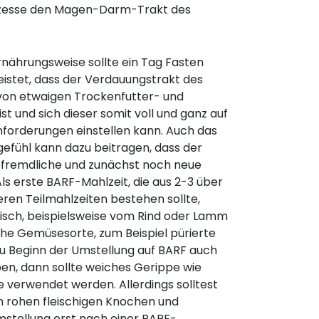
rozesse den Magen-Darm-Trakt des
nährungsweise sollte ein Tag Fasten
eistet, dass der Verdauungstrakt des
 von etwaigen Trockenfutter- und
t und sich dieser somit voll und ganz auf
forderungen einstellen kann. Auch das
efühl kann dazu beitragen, dass der
befremdliche und zunächst noch neue
ls erste BARF-Mahlzeit, die aus 2-3 über
eren Teilmahlzeiten bestehen sollte,
eisch, beispielsweise vom Rind oder Lamm
iche Gemüsesorte, zum Beispiel pürierte
u Beginn der Umstellung auf BARF auch
en, dann sollte weiches Gerippe wie
e verwendet werden. Allerdings solltest
n rohen fleischigen Knochen und
mstellung erst nach einer BARF-