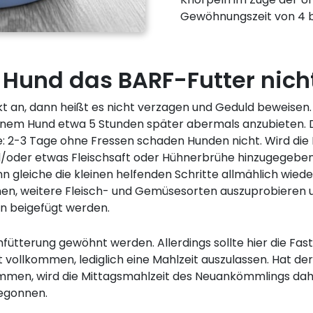
Gewöhnungszeit von 4 b
Hund das BARF-Futter nicht 
kt an, dann heißt es nicht verzagen und Geduld beweisen.
inem Hund etwa 5 Stunden später abermals anzubieten. D
: 2-3 Tage ohne Fressen schaden Hunden nicht. Wird die
nd/oder etwas Fleischsaft oder Hühnerbrühe hinzugegeb
ann gleiche die kleinen helfenden Schritte allmählich wie
en, weitere Fleisch- und Gemüsesorten auszuprobieren 
n beigefügt werden.
ütterung gewöhnt werden. Allerdings sollte hier die Faste
 vollkommen, lediglich eine Mahlzeit auszulassen. Hat d
mmen, wird die Mittagsmahlzeit des Neuankömmlings da
begonnen.