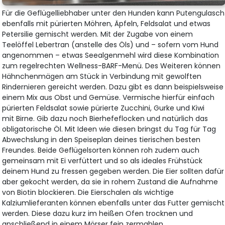
Für die Geflügelliebhaber unter den Hunden kann Putengulasch
ebenfalls mit pürierten Möhren, Äpfeln, Feldsalat und etwas
Petersilie gemischt werden. Mit der Zugabe von einem
Teelöffel Lebertran (anstelle des Öls) und – sofern vom Hund
angenommen – etwas Seealgenmehl wird diese Kombination
zum regelrechten Wellness-BARF-Menü. Des Weiteren können
Hähnchenmägen am Stück in Verbindung mit gewolften
Rindernieren gereicht werden. Dazu gibt es dann beispielsweise
einem Mix aus Obst und Gemüse. Vermische hierfür einfach
pürierten Feldsalat sowie pürierte Zucchini, Gurke und Kiwi
mit Birne. Gib dazu noch Bierhefeflocken und natürlich das
obligatorische Öl. Mit Ideen wie diesen bringst du Tag für Tag
Abwechslung in den Speiseplan deines tierischen besten
Freundes. Beide Geflügelsorten können roh zudem auch
gemeinsam mit Ei verfüttert und so als ideales Frühstück
deinem Hund zu fressen gegeben werden. Die Eier sollten dafür
aber gekocht werden, da sie in rohem Zustand die Aufnahme
von Biotin blockieren. Die Eierschalen als wichtige
Kalziumlieferanten können ebenfalls unter das Futter gemischt
werden. Diese dazu kurz im heißen Ofen trocknen und
anschließend in einem Mörser fein zermahlen.