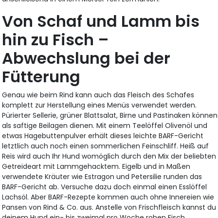
Von Schaf und Lamm bis
hin zu Fisch –
Abwechslung bei der
Fütterung
Genau wie beim Rind kann auch das Fleisch des Schafes
komplett zur Herstellung eines Menüs verwendet werden.
Pürierter Sellerie, grüner Blattsalat, Birne und Pastinaken können
als saftige Beilagen dienen. Mit einem Teelöffel Olivenöl und
etwas Hagebuttenpulver erhält dieses leichte BARF-Gericht
letztlich auch noch einen sommerlichen Feinschliff. Heiß auf
Reis wird auch Ihr Hund womöglich durch den Mix der beliebten
Getreideart mit Lammgehacktem. Eigelb und in Maßen
verwendete Kräuter wie Estragon und Petersilie runden das
BARF-Gericht ab. Versuche dazu doch einmal einen Esslöffel
Lachsöl. Aber BARF-Rezepte kommen auch ohne Innereien wie
Pansen von Rind & Co. aus. Anstelle von Frischfleisch kannst du
deinem Hund ein- bis zweimal pro Woche rohen Fisch