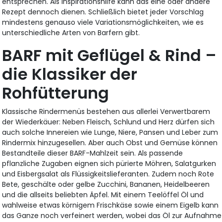
entsprechen. Als Inspirationshilfe kann das eine oder andere
Rezept dennoch dienen. Schließlich bietet jeder Vorschlag
mindestens genauso viele Variationsmöglichkeiten, wie es
unterschiedliche Arten von Barfern gibt.
BARF mit Geflügel & Rind –
die Klassiker der
Rohfütterung
Klassische Rindermenüs bestehen aus allerlei Verwertbarem
der Wiederkäuer: Neben Fleisch, Schlund und Herz dürfen sich
auch solche Innereien wie Lunge, Niere, Pansen und Leber zum
Rindermix hinzugesellen. Aber auch Obst und Gemüse können
Bestandteile dieser BARF-Mahlzeit sein. Als passende
pflanzliche Zugaben eignen sich pürierte Möhren, Salatgurken
und Eisbergsalat als Flüssigkeitslieferanten. Zudem noch Rote
Bete, geschälte oder gelbe Zucchini, Bananen, Heidelbeeren
und die allseits beliebten Äpfel. Mit einem Teelöffel Öl und
wahlweise etwas körnigem Frischkäse sowie einem Eigelb kann
das Ganze noch verfeinert werden, wobei das Öl zur Aufnahme