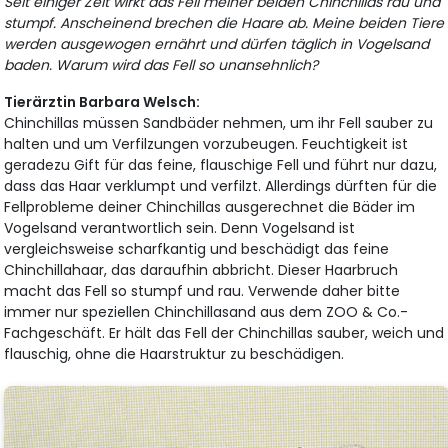
Seit einiger Zeit wirkt das Fell meiner beiden Chinchillas rau und
stumpf. Anscheinend brechen die Haare ab. Meine beiden Tiere
werden ausgewogen ernährt und dürfen täglich in Vogelsand
baden. Warum wird das Fell so unansehnlich?
Tierärztin Barbara Welsch:
Chinchillas müssen Sandbäder nehmen, um ihr Fell sauber zu
halten und um Verfilzungen vorzubeugen. Feuchtigkeit ist
geradezu Gift für das feine, flauschige Fell und führt nur dazu,
dass das Haar verklumpt und verfilzt. Allerdings dürften für die
Fellprobleme deiner Chinchillas ausgerechnet die Bäder im
Vogelsand verantwortlich sein. Denn Vogelsand ist
vergleichsweise scharfkantig und beschädigt das feine
Chinchillahaar, das daraufhin abbricht. Dieser Haarbruch
macht das Fell so stumpf und rau. Verwende daher bitte
immer nur speziellen Chinchillasand aus dem ZOO & Co.-
Fachgeschäft. Er hält das Fell der Chinchillas sauber, weich und
flauschig, ohne die Haarstruktur zu beschädigen.