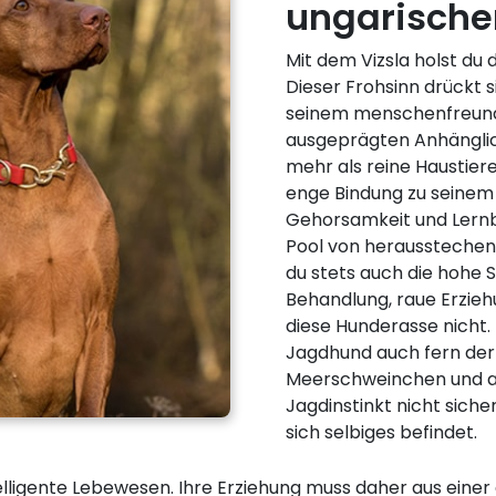
ungarisch
Mit dem Vizsla holst du d
Dieser Frohsinn drückt si
seinem menschenfreundl
ausgeprägten Anhänglich
mehr als reine Haustiere
enge Bindung zu seinem 
Gehorsamkeit und Lernb
Pool von herausstechen
du stets auch die hohe 
Behandlung, raue Erzie
diese Hunderasse nicht.
Jagdhund auch fern der
Meerschweinchen und an
Jagdinstinkt nicht siche
sich selbiges befindet.
telligente Lebewesen. Ihre Erziehung muss daher aus ein