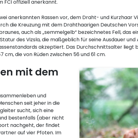
 FCI offiziell anerkannt.
wei anerkannten Rassen vor, dem Draht- und Kurzhaar Viz
rch die Kreuzung mit dem Drahthaarigen Deutschen Vorste
braunes, auch als „semmelgelb“ bezeichnetes Fell, das 
tatur des Vizsla, die maßgeblich für seine Ausdauer und Ag
ssenstandards akzeptiert. Das Durchschnittsalter liegt b
7 cm, die von Rüden zwischen 56 und 61 cm.
en mit dem
 Zusammenleben und
nschen seit jeher in die
leiter sucht, sich eine
d bestenfalls (aber nicht
ort nachgeht, der findet
rtner auf vier Pfoten. Im