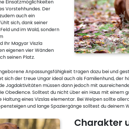
ne Einsatzmöglichkeiten
des Vorstehhundes. Der
 zudem auch ein
hlt sich, dank seiner
 Feld und im Wald, sondern
em
 Ihr Magyar Viszla
hren eigenen vier Wänden
ch seinen Platz.
 angeborene Anpassungsfähigkeit tragen dazu bei und ge
 sich der treue Ungar ideal auch als Familienhund, der 
ende Jagdaktivitäten müssen dann jedoch mit ausreiche
ie Obedience. Solltest du nicht über ein Haus mit einem 
ie Haltung eines Vizslas elementar. Bei Welpen sollte all
ensteigen und lange Spaziergänge solltest du deinem W
Charakter 