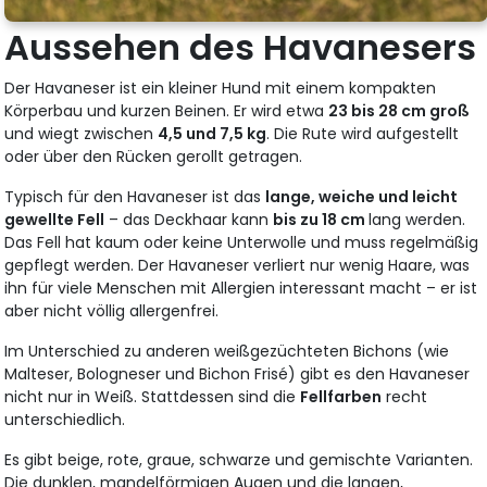
Aussehen des Havanesers
Der Havaneser ist ein kleiner Hund mit einem kompakten
Körperbau und kurzen Beinen. Er wird etwa
23 bis 28 cm groß
und wiegt zwischen
4,5 und 7,5 kg
. Die Rute wird aufgestellt
oder über den Rücken gerollt getragen.
Typisch für den Havaneser ist das
lange, weiche und leicht
gewellte Fell
– das Deckhaar kann
bis zu 18 cm
lang werden.
Das Fell hat kaum oder keine Unterwolle und muss regelmäßig
gepflegt werden. Der Havaneser verliert nur wenig Haare, was
ihn für viele Menschen mit Allergien interessant macht – er ist
aber nicht völlig allergenfrei.
Im Unterschied zu anderen weißgezüchteten Bichons (wie
Malteser, Bologneser und Bichon Frisé) gibt es den Havaneser
nicht nur in Weiß. Stattdessen sind die
Fellfarben
recht
unterschiedlich.
Es gibt beige, rote, graue, schwarze und gemischte Varianten.
Die dunklen, mandelförmigen Augen und die langen,