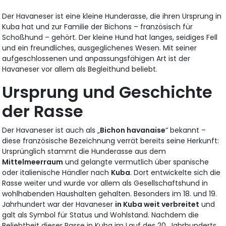
Der Havaneser ist eine kleine Hunderasse, die ihren Ursprung in
Kuba hat und zur Familie der Bichons – französisch für
Schoßhund – gehört. Der kleine Hund hat langes, seidiges Fell
und ein freundliches, ausgeglichenes Wesen. Mit seiner
aufgeschlossenen und anpassungsfähigen Art ist der
Havaneser vor allem als Begleithund beliebt.
Ursprung und Geschichte
der Rasse
Der Havaneser ist auch als „
Bichon havanaise
“ bekannt –
diese französische Bezeichnung verrät bereits seine Herkunft:
Ursprünglich stammt die Hunderasse aus dem
Mittelmeerraum
und gelangte vermutlich über spanische
oder italienische Händler nach
Kuba
. Dort entwickelte sich die
Rasse weiter und wurde vor allem als Gesellschaftshund in
wohlhabenden Haushalten gehalten. Besonders im 18. und 19.
Jahrhundert war der Havaneser
in Kuba weit verbreitet
und
galt als Symbol für Status und Wohlstand. Nachdem die
Beliebtheit dieser Rasse in Kuba im Lauf des 20. Jahrhunderts